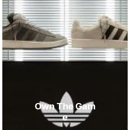
Own The Gam
e