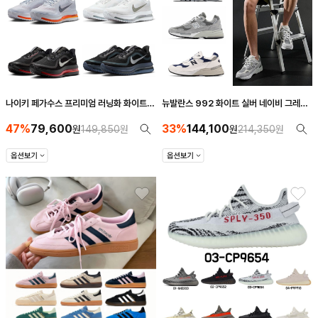
나이키 페가수스 프리미엄 러닝화 화이트
뉴발란스 992 화이트 실버 네이비 그레이
오렌지 그레이 HQ2593-001/
트리플블랙 M992NC M992GR
47%
79,600
33%
144,100
HQ2592-102/003/006(남녀 공용)
원
149,850
원
M992EA
원
214,350
원