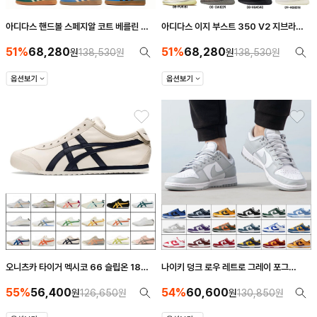
아디다스 핸드볼 스페지알 코트 베를린 버
아디다스 이지 부스트 350 V2 지브라
뮤다 가젤 인도어 삼바 블랙 핑크 네이비 브
CP9654 9가지 스타일
51%
68,280
51%
68,280
라운
원
138,530
원
원
138,530
원
오니츠카 타이거 멕시코 66 슬립온 18가
나이키 덩크 로우 레트로 그레이 포그
지 스타일 1183A360-205
DD1391-103 18종 스타일
55%
56,400
54%
60,600
원
126,650
원
원
130,850
원