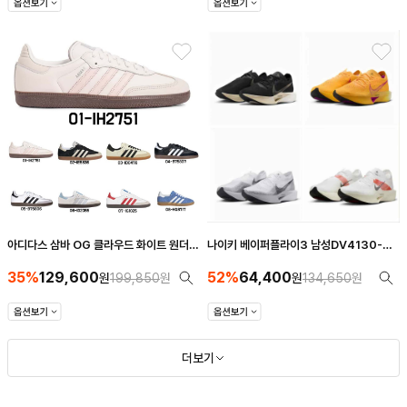
아디다스 삼바 OG 클라우드 화이트 원더
나이키 베이퍼플라이3 남성DV4130-
쿼츠 IH2751 9종 스타일
002/DV4130-800/DV4129-
35%
129,600
52%
64,400
원
199,850
원
100/FD6556-100/DV4129-001
원
134,650
원
더보기